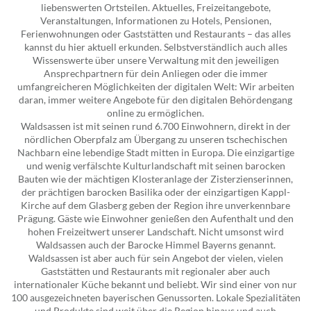
liebenswerten Ortsteilen. Aktuelles, Freizeitangebote,
Veranstaltungen, Informationen zu Hotels, Pensionen,
Ferienwohnungen oder Gaststätten und Restaurants – das alles
kannst du hier aktuell erkunden. Selbstverständlich auch alles
Wissenswerte über unsere Verwaltung mit den jeweiligen
Ansprechpartnern für dein Anliegen oder die immer
umfangreicheren Möglichkeiten der digitalen Welt: Wir arbeiten
daran, immer weitere Angebote für den digitalen Behördengang
online zu ermöglichen.
Waldsassen ist mit seinen rund 6.700 Einwohnern, direkt in der
nördlichen Oberpfalz am Übergang zu unseren tschechischen
Nachbarn eine lebendige Stadt mitten in Europa. Die einzigartige
und wenig verfälschte Kulturlandschaft mit seinen barocken
Bauten wie der mächtigen Klosteranlage der Zisterzienserinnen,
der prächtigen barocken Basilika oder der einzigartigen Kappl-
Kirche auf dem Glasberg geben der Region ihre unverkennbare
Prägung. Gäste wie Einwohner genießen den Aufenthalt und den
hohen Freizeitwert unserer Landschaft. Nicht umsonst wird
Waldsassen auch der Barocke Himmel Bayerns genannt.
Waldsassen ist aber auch für sein Angebot der vielen, vielen
Gaststätten und Restaurants mit regionaler aber auch
internationaler Küche bekannt und beliebt. Wir sind einer von nur
100 ausgezeichneten bayerischen Genussorten. Lokale Spezialitäten
und Produkte sind weit über die Region hinaus und auch