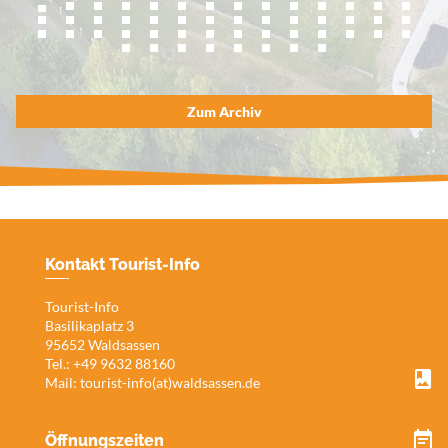
Zum Archiv
Kontakt Tourist-Info
Tourist-Info
Basilikaplatz 3
95652 Waldsassen
Tel.: +49 9632 88160
Mail:
tourist-info(at)waldsassen.de
Öffnungszeiten