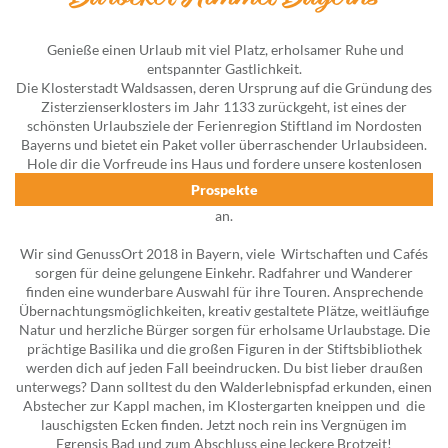
Genieße einen Urlaub mit viel Platz, erholsamer Ruhe und
entspannter Gastlichkeit.
Die Klosterstadt Waldsassen, deren Ursprung auf die Gründung des
Zisterzienserklosters im Jahr 1133 zurückgeht, ist eines der
schönsten Urlaubsziele der Ferienregion Stiftland im Nordosten
Bayerns und bietet ein Paket voller überraschender Urlaubsideen.
Hole dir die Vorfreude ins Haus und fordere unsere kostenlosen
Prospekte
an.
Wir sind GenussOrt 2018 in Bayern, viele Wirtschaften und Cafés
sorgen für deine gelungene Einkehr. Radfahrer und Wanderer
finden eine wunderbare Auswahl für ihre Touren. Ansprechende
Übernachtungsmöglichkeiten, kreativ gestaltete Plätze, weitläufige
Natur und herzliche Bürger sorgen für erholsame Urlaubstage. Die
prächtige Basilika und die großen Figuren in der Stiftsbibliothek
werden dich auf jeden Fall beeindrucken. Du bist lieber draußen
unterwegs? Dann solltest du den Walderlebnispfad erkunden, einen
Abstecher zur Kappl machen, im Klostergarten kneippen und die
lauschigsten Ecken finden. Jetzt noch rein ins Vergnügen im
Egrensis Bad und zum Abschluss eine leckere Brotzeit!