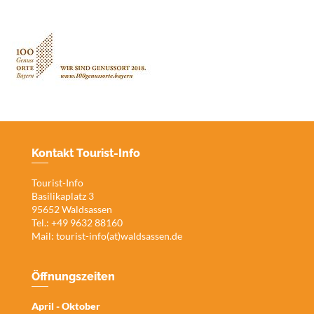
Kontakt Tourist-Info
Tourist-Info
Basilikaplatz 3
95652 Waldsassen
Tel.: +49 9632 88160
Mail:
tourist-info(at)waldsassen.de
Öffnungszeiten
April - Oktober