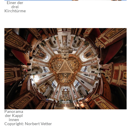
Einer der
drei
Kirchtürme
Panorama
der Kappl
innen
Copyright: Norbert Vetter