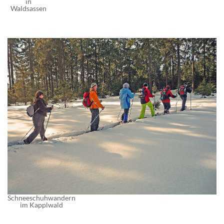
in
Waldsassen
Schneeschuhwandern
im Kapplwald