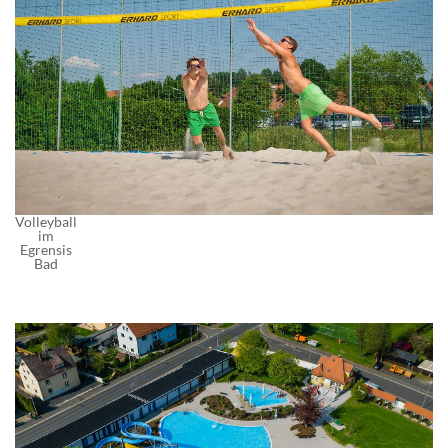
Volleyball
im
Egrensis
Bad