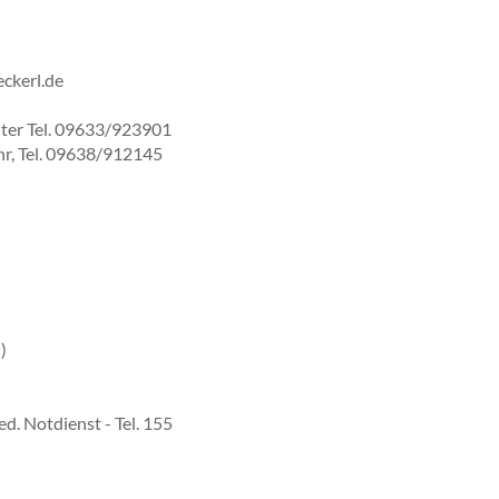
eckerl.de
nter Tel. 09633/923901
hr, Tel. 09638/912145
)
ed. Notdienst - Tel. 155