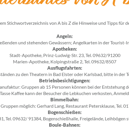
terbuntes von A b
nem Stichwortverzeichnis von A bis Z die Hinweise und Tipps für d
Angeln:
ließenden und stehenden Gewässern; Angelkarten in der Tourist-Inf
Apotheken:
Stadt-Apotheke, Prinz-Ludwig-Str. 23, Tel. 09632/91200
Marien-Apotheke, Kolpingstraße 2, Tel. 09632/8507
Ausflugsfahrten:
änden zu den Theatern in Bad Elster oder Karlsbad, bitte in der T
Betriebsbesichtigungen:
nufaktur: Gruppen ab 15 Personen können bei der Entstehung d
r Tasse Kaffee kann der Besucher die Lebkuchen verkosten, Anme
Bimmelbahn:
 Gruppen möglich: Gerhard Lang, Restaurant Petersklause, Tel. 
Bogenschießen:
 81, Tel. 09632/ 91384, Bogenschießhalle, Freigelände, Leihbögen 
Boule-Bahnen: