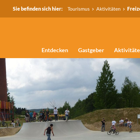
Sie befinden sich hier:
Tourismus
Aktivitäten
Freiz
Entdecken
Gastgeber
Aktivität