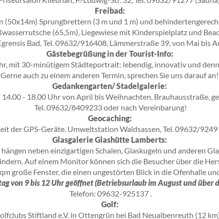
Freibad:
n (50x14m) Sprungbrettern (3 m und 1 m) und behindertengerec
asserrutsche (65,5m), Liegewiese mit Kinderspielplatz und Beach-
Egrensis Bad, Tel. 09632/916408, Lämmerstraße 39, von Mai bis A
Gästebegrüßung in der Tourist-Info:
r, mit 30-minütigem Städteportrait: lebendig, innovativ und den
Gerne auch zu einem anderen Termin, sprechen Sie uns darauf an!
Gedankengarten/ Stadelgalerie:
 14.00 - 18.00 Uhr von April bis Weihnachten, Brauhausstraße, g
Tel. 09632/8409233 oder nach Vereinbarung!
Geocaching:
eit der GPS-Geräte. Umweltstation Waldsassen, Tel. 09632/9249
Glasgalerie Glashütte Lamberts:
ängen neben einzigartigen Schalen, Glaskugeln und anderen Glas
indern. Auf einem Monitor können sich die Besucher über die Her
 qm große Fenster, die einen ungestörten Blick in die Ofenhalle u
ag von 9 bis 12 Uhr geöffnet (Betriebsurlaub im August und über 
Telefon: 09632-925137 .
Golf:
lfclubs Stiftland e.V. in Ottengrün bei Bad Neualbenreuth (12 km)