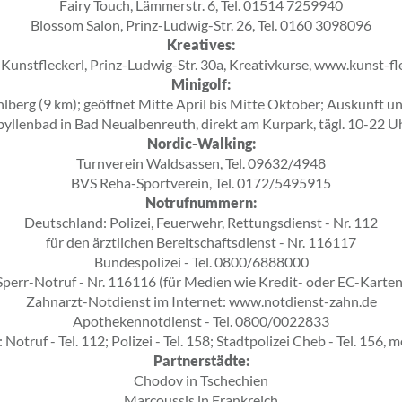
Fairy Touch, Lämmerstr. 6, Tel. 01514 7259940
Blossom Salon, Prinz-Ludwig-Str. 26, Tel. 0160 3098096
Kreatives:
Kunstfleckerl, Prinz-Ludwig-Str. 30a, Kreativkurse, www.kunst-fl
Minigolf:
lberg (9 km); geöffnet Mitte April bis Mitte Oktober; Auskunft u
byllenbad in Bad Neualbenreuth, direkt am Kurpark, tägl. 10-22 U
Nordic-Walking:
Turnverein Waldsassen, Tel. 09632/4948
BVS Reha-Sportverein, Tel. 0172/5495915
Notrufnummern:
Deutschland: Polizei, Feuerwehr, Rettungsdienst - Nr. 112
für den ärztlichen Bereitschaftsdienst - Nr. 116117
Bundespolizei - Tel. 0800/6888000
Sperr-Notruf - Nr. 116116 (für Medien wie Kredit- oder EC-Karten
Zahnarzt-Notdienst im Internet: www.notdienst-zahn.de
Apothekennotdienst - Tel. 0800/0022833
Notruf - Tel. 112; Polizei - Tel. 158; Stadtpolizei Cheb - Tel. 156, m
Partnerstädte:
Chodov in Tschechien
Marcoussis in Frankreich