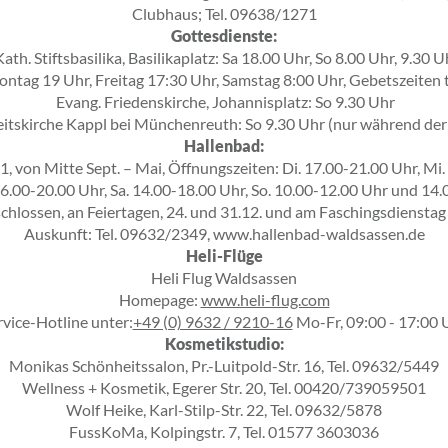
Clubhaus; Tel. 09638/1271
Gottesdienste:
ath. Stiftsbasilika, Basilikaplatz: Sa 18.00 Uhr, So 8.00 Uhr, 9.3
ontag 19 Uhr, Freitag 17:30 Uhr, Samstag 8:00 Uhr, Gebetszeiten 
Evang. Friedenskirche, Johannisplatz: So 9.30 Uhr
keitskirche Kappl bei Münchenreuth: So 9.30 Uhr (nur während 
Hallenbad:
11, von Mitte Sept. – Mai, Öffnungszeiten: Di. 17.00-21.00 Uhr, Mi
16.00-20.00 Uhr, Sa. 14.00-18.00 Uhr, So. 10.00-12.00 Uhr und 14
hlossen, an Feiertagen, 24. und 31.12. und am Faschingsdienstag
Auskunft: Tel. 09632/2349,
www.hallenbad-waldsassen.de
Heli-Flüge
Heli Flug Waldsassen
Homepage:
www.heli-flug.com
rvice-Hotline unter:
+49 (0) 9632 / 9210-16
Mo-Fr, 09:00 - 17:00 
Kosmetikstudio:
Monikas Schönheitssalon, Pr.-Luitpold-Str. 16, Tel. 09632/5449
Wellness + Kosmetik, Egerer Str. 20, Tel. 00420/739059501
Wolf Heike, Karl-Stilp-Str. 22, Tel. 09632/5878
FussKoMa, Kolpingstr. 7, Tel. 01577 3603036