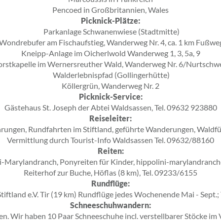
Pencoed in Großbritannien, Wales
Picknick-Plätze:
Parkanlage Schwanenwiese (Stadtmitte)
Wondrebufer am Fischaufstieg, Wanderweg Nr. 4, ca. 1 km Fußwe
Kneipp-Anlage im Oicherlwold Wanderweg 1, 3, 5a, 9
orstkapelle im Wernersreuther Wald, Wanderweg Nr. 6/Nurtschw
Walderlebnispfad (Gollingerhütte)
Köllergrün, Wanderweg Nr. 2
Picknick-Service:
Gästehaus St. Joseph der Abtei Waldsassen, Tel. 09632 923880
Reiseleiter:
hrungen, Rundfahrten im Stiftland, geführte Wanderungen, Waldf
Vermittlung durch Tourist-Info Waldsassen Tel. 09632/88160
Reiten:
i-Marylandranch, Ponyreiten für Kinder, hippolini-marylandranc
Reiterhof zur Buche, Höflas (8 km), Tel. 09233/6155
Rundflüge:
tiftland e.V. Tir (19 km) Rundflüge jedes Wochenende Mai - Sept.
Schneeschuhwandern:
. Wir haben 10 Paar Schneeschuhe incl. verstellbarer Stöcke im 