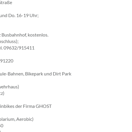
Straße
.und Do. 16-19 Uhr;
z Busbahnhof, kostenlos.
schluss);
Tel. 09632/915411
8/91220
oule-Bahnen, Bikepark und Dirt Park
wehrhaus)
tz)
tainbikes der Firma GHOST
olarium, Aerobic)
50
)