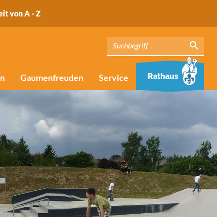
eit von A - Z
Rathaus
en
Gaumenfreuden
Service