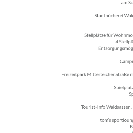
am Sc
Stadtbücherei Wald
Stellplätze für Wohnmob
4 Stellp
Entsorgungsmögli
Campin
Freizeitpark Mitterteicher Straße 
Spielpla
Sp
Tourist-Info Waldsassen,
tom’s sportloung
B