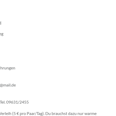
g
eg
ührungen
h@mail.de
; Tel. 09631/2455
Verleih (5 € pro Paar/Tag). Du brauchst dazu nur warme