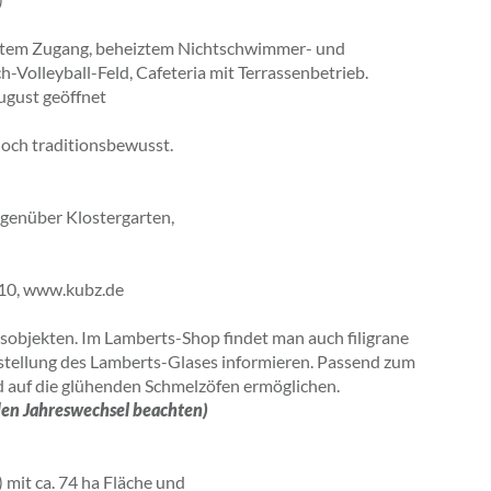
htem Zugang, beheiztem Nichtschwimmer- und
Volleyball-Feld, Cafeteria mit Terrassenbetrieb.
ugust geöffnet
noch traditionsbewusst.
egenüber Klostergarten,
10,
www.kubz.de
objekten. Im Lamberts-Shop findet man auch filigrane
stellung des Lamberts-Glases informieren. Passend zum
nd auf die glühenden Schmelzöfen ermöglichen.
den Jahreswechsel beachten)
 mit ca. 74 ha Fläche und