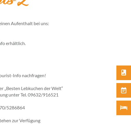
is Z
einen Aufenthalt bei uns:
o erhältlich.
ourist-Info nachfragen!
er „Besten Lebkuchen der Welt“
ldung unter Tel. 09632/916521
0170/5286864
stehen zur Verfügung