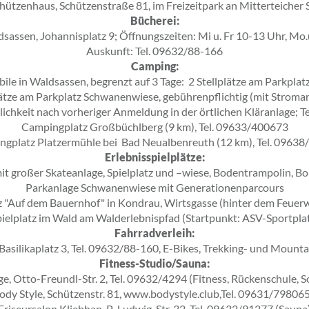
hützenhaus, Schützenstraße 81, im Freizeitpark an Mitterteicher 
Bücherei:
sassen, Johannisplatz 9; Öffnungszeiten: Mi u. Fr 10-13 Uhr, Mo
Auskunft: Tel. 09632/88-166
Camping:
ile in Waldsassen, begrenzt auf 3 Tage: 2 Stellplätze am Parkplat
lätze am Parkplatz Schwanenwiese, gebührenpflichtig (mit Stroman
chkeit nach vorheriger Anmeldung in der örtlichen Kläranlage; 
Campingplatz Großbüchlberg (9 km), Tel. 09633/400673
gplatz Platzermühle bei Bad Neualbenreuth (12 km), Tel. 0963
Erlebnisspielplätze:
mit großer Skateanlage, Spielplatz und –wiese, Bodentrampolin, B
Parkanlage Schwanenwiese mit Generationenparcours
tz "Auf dem Bauernhof" in Kondrau, Wirtsgasse (hinter dem Feuer
ielplatz im Wald am Walderlebnispfad (Startpunkt: ASV-Sportpla
Fahrradverleih:
 Basilikaplatz 3, Tel. 09632/88-160, E-Bikes, Trekking- und Moun
Fitness-Studio/Sauna:
e, Otto-Freundl-Str. 2, Tel. 09632/4294 (Fitness, Rückenschule, S
ody Style, Schützenstr. 81, www.bodystyle.club,Tel. 09631/79806
Friseursalon Kliebhan, P.-Ludwig-Str. 32, Tel. 09632/91277 (Sauna