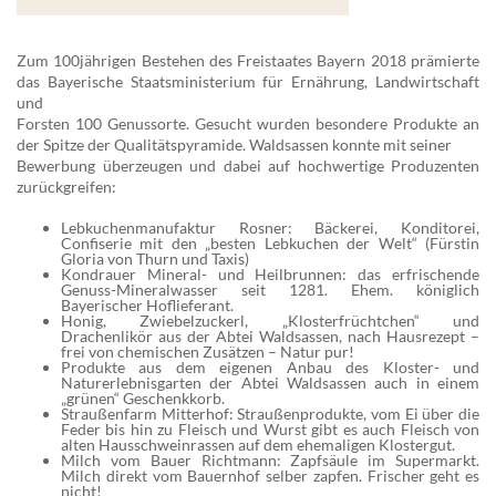
Zum 100jährigen Bestehen des Freistaates Bayern 2018 prämierte
das Bayerische Staatsministerium für Ernährung, Landwirtschaft
und
Forsten 100 Genussorte. Gesucht wurden besondere Produkte an
der Spitze der Qualitätspyramide. Waldsassen konnte mit seiner
Bewerbung überzeugen und dabei auf hochwertige Produzenten
zurückgreifen:
Lebkuchenmanufaktur Rosner: Bäckerei, Konditorei,
Confiserie mit den „besten Lebkuchen der Welt“ (Fürstin
Gloria von Thurn und Taxis)
Kondrauer Mineral- und Heilbrunnen: das erfrischende
Genuss-Mineralwasser seit 1281. Ehem. königlich
Bayerischer Hoflieferant.
Honig, Zwiebelzuckerl, „Klosterfrüchtchen“ und
Drachenlikör aus der Abtei Waldsassen, nach Hausrezept –
frei von chemischen Zusätzen – Natur pur!
Produkte aus dem eigenen Anbau des Kloster- und
Naturerlebnisgarten der Abtei Waldsassen auch in einem
„grünen“ Geschenkkorb.
Straußenfarm Mitterhof: Straußenprodukte, vom Ei über die
Feder bis hin zu Fleisch und Wurst gibt es auch Fleisch von
alten Hausschweinrassen auf dem ehemaligen Klostergut.
Milch vom Bauer Richtmann: Zapfsäule im Supermarkt.
Milch direkt vom Bauernhof selber zapfen. Frischer geht es
nicht!