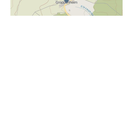
Kontakt Tourist-Info
Tourist-Info
Basilikaplatz 3
95652 Waldsassen
Tel.: +49 9632 88160