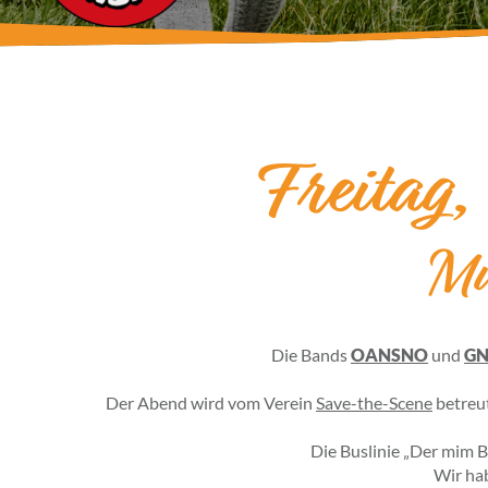
Freita
Mu
Die Bands
OANSNO
und
G
Der Abend wird vom Verein
Save-the-Scene
betreut
Die Buslinie „Der mim 
Wir ha