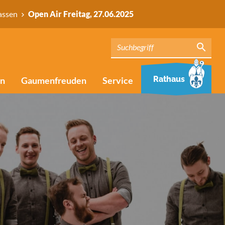
assen
Open Air Freitag, 27.06.2025
Rathaus
en
Gaumenfreuden
Service