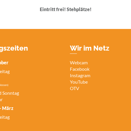
Eintritt frei! Stehplätze!
gszeiten
Wir im Netz
ober
Webcam
Facebook
eitag
Instagram
YouTube
lossen)
OTV
d Sonntag
hr
- März
eitag