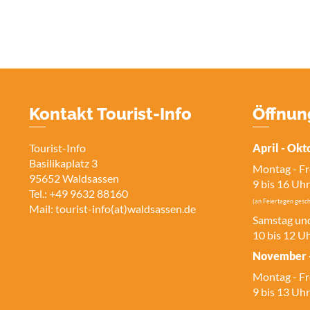
Kontakt Tourist-Info
Öffnun
Tourist-Info
April - Okt
Basilikaplatz 3
Montag - Fr
95652 Waldsassen
9 bis 16 Uhr
Tel.: +49 9632 88160
(an Feiertagen gesch
Mail:
tourist-info(at)waldsassen.de
Samstag un
10 bis 12 U
November 
Montag - Fr
9 bis 13 Uhr