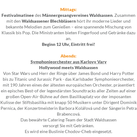
Mittags:
Festivalmatinee
des
Männergesangvereines Waldsassen
. Zusammen
mit den
Waldsassener Blechbläsern
hört ihr moderne Lieder und
bekannte Melodien zum Genießen – eine spannende Mischung von
Klassik bis Pop. Die Ministranten bieten Fingerfood und Getränke dazu
an.
Beginn 12 Uhr, Eintritt frei!
Abends:
Symphonieorchester aus Karlovy Vary
Hollywood meets Waldsassen
Von Star Wars und Herr der Ringe über James Bond und Harry Potter
bis zu Titanic und Jurassic Park - das Karlsbader Symphonieorchester,
mit 190 Jahren eines der ältesten europäischen Orchester, präsentiert
ein episches Best-of der legendärsten Soundtracks aller Zeiten auf einer
großen Open-Air-Bühne auf dem Basilikaplatz vor der imposanten
Kulisse der Stiftsbasilika mit knapp 50 Musikern unter Dirigent Dominik
Pernica, der Konzertmeisterin Barbora Kolářová und der Sängerin Petra
Brabencová.
Das bewährte Catering-Team der Stadt Waldsassen
versorgt Sie mit Getränken.
Es wird eine Buslinie Chodov-Cheb eingesetzt.