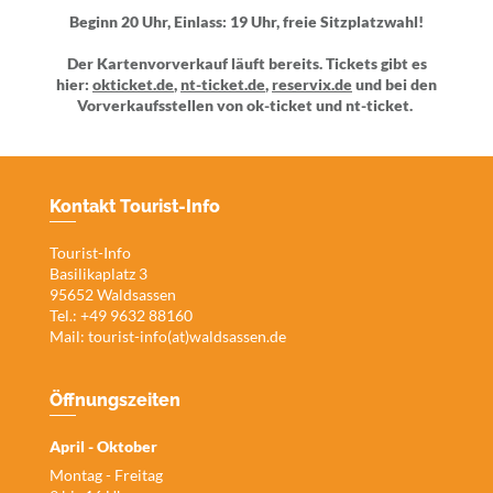
Beginn 20 Uhr, Einlass: 19 Uhr, freie Sitzplatzwahl!
Der Kartenvorverkauf läuft bereits. Tickets gibt es
hier:
okticket.de
,
nt-ticket.de
,
reservix.de
und bei den
Vorverkaufsstellen von
ok-ticket
und nt-ticket.
Kontakt Tourist-Info
Tourist-Info
Basilikaplatz 3
95652 Waldsassen
Tel.: +49 9632 88160
Mail:
tourist-info(at)waldsassen.de
Öffnungszeiten
April - Oktober
Montag - Freitag