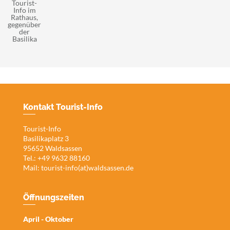
Tourist-
Info im
Rathaus,
gegenüber
der
Basilika
Kontakt Tourist-Info
Tourist-Info
Basilikaplatz 3
95652 Waldsassen
Tel.: +49 9632 88160
Mail:
tourist-info(at)waldsassen.de
Öffnungszeiten
April - Oktober