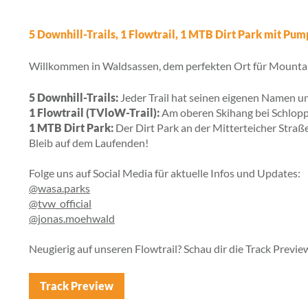
5 Downhill-Trails, 1 Flowtrail, 1 MTB Dirt Park mit Pum
Willkommen in Waldsassen, dem perfekten Ort für Mountain
5 Downhill-Trails:
Jeder Trail hat seinen eigenen Namen un
1 Flowtrail (TVloW-Trail):
Am oberen Skihang bei Schloppa
1 MTB Dirt Park:
Der Dirt Park an der Mitterteicher Straß
Bleib auf dem Laufenden!
Folge uns auf Social Media für aktuelle Infos und Updates:
@wasa.parks
@tvw_official
@jonas.moehwald
Neugierig auf unseren Flowtrail? Schau dir die Track Prev
Track Preview