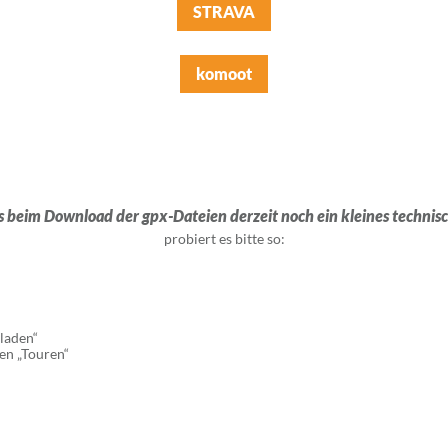
STRAVA
komoot
es beim Download der gpx-Dateien derzeit noch ein kleines technis
probiert es bitte so:
laden“
ben „Touren“