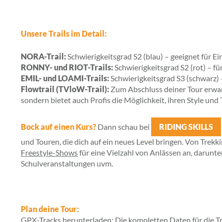
Unsere Trails im Detail:
NORA-Trail:
Schwierigkeitsgrad S2 (blau) – geeignet für Ein
RONNY- und RIOT-Trails:
Schwierigkeitsgrad S2 (rot) – fü
EMIL- und LOAMI-Trails:
Schwierigkeitsgrad S3 (schwarz) –
Flowtrail (TVloW-Trail):
Zum Abschluss deiner Tour erwarte
sondern bietet auch Profis die Möglichkeit, ihren Style und
Bock auf einen Kurs?
Dann schau bei
RIDING SKILLS
und Touren, die dich auf ein neues Level bringen. Von Tre
Freestyle-Shows
für eine Vielzahl von Anlässen an, darunte
Schulveranstaltungen uvm.
Plan deine Tour:
GPX-Tracks herunterladen: Die kompletten Daten für die Tr