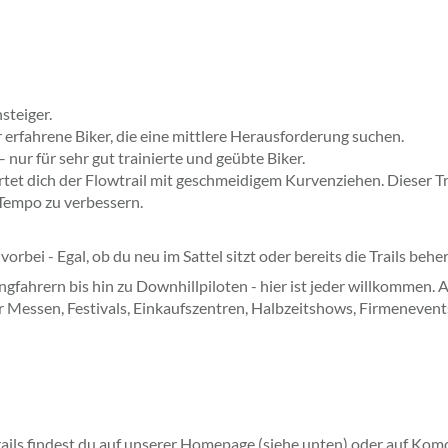
steiger.
r erfahrene Biker, die eine mittlere Herausforderung suchen.
 nur für sehr gut trainierte und geübte Biker.
t dich der Flowtrail mit geschmeidigem Kurvenziehen. Dieser Trai
 Tempo zu verbessern.
vorbei - Egal, ob du neu im Sattel sitzt oder bereits die Trails b
kkingfahrern bis hin zu Downhillpiloten - hier ist jeder willkom
r Messen, Festivals, Einkaufszentren, Halbzeitshows, Firmenevents
ails findest du auf unserer Homepage (siehe unten) oder auf Kom